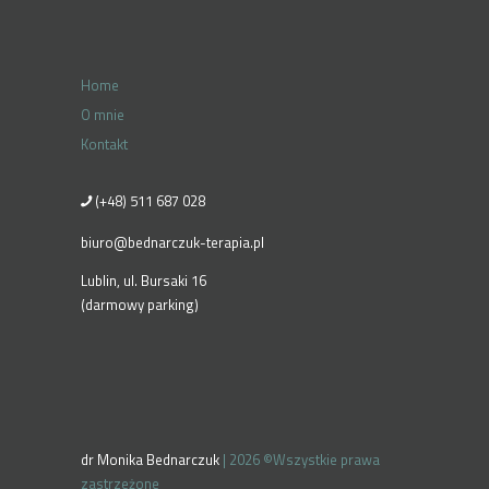
Home
O mnie
Kontakt
(+48) 511 687 028
biuro@bednarczuk-terapia.pl
Lublin, ul. Bursaki 16
(darmowy parking)
dr Monika Bednarczuk
| 2026 ©Wszystkie prawa
zastrzeżone