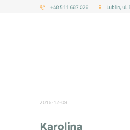
+48 511 687 028
Lublin, ul.
DR
2016-12-08
Karolina