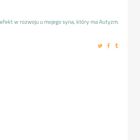
SZKOLENIA
y efekt w rozwoju u mojego syna, który ma Autyzm.
O MNIE
KONTAKT